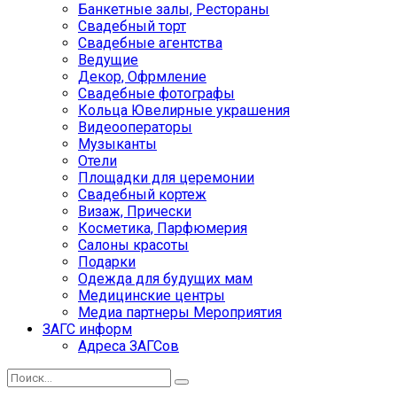
Банкетные залы, Рестораны
Свадебный торт
Свадебные агентства
Ведущие
Декор, Офрмление
Свадебные фотографы
Кольца Ювелирные украшения
Видеооператоры
Музыканты
Отели
Площадки для церемонии
Свадебный кортеж
Визаж, Прически
Косметика, Парфюмерия
Салоны красоты
Подарки
Одежда для будущих мам
Медицинские центры
Медиа партнеры Мероприятия
ЗАГС информ
Адреса ЗАГСов