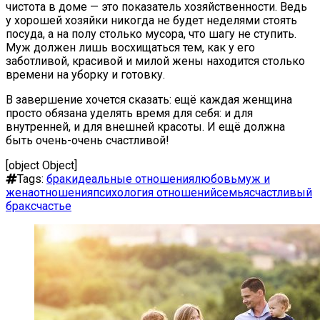
чистота в доме — это показатель хозяйственности. Ведь
у хорошей хозяйки никогда не будет неделями стоять
посуда, а на полу столько мусора, что шагу не ступить.
Муж должен лишь восхищаться тем, как у его
заботливой, красивой и милой жены находится столько
времени на уборку и готовку.
В завершение хочется сказать: ещё каждая женщина
просто обязана уделять время для себя: и для
внутренней, и для внешней красоты. И ещё должна
быть очень-очень счастливой!
[object Object]
Tags:
брак
идеальные отношения
любовь
муж и
жена
отношения
психология отношений
семья
счастливый
брак
счастье