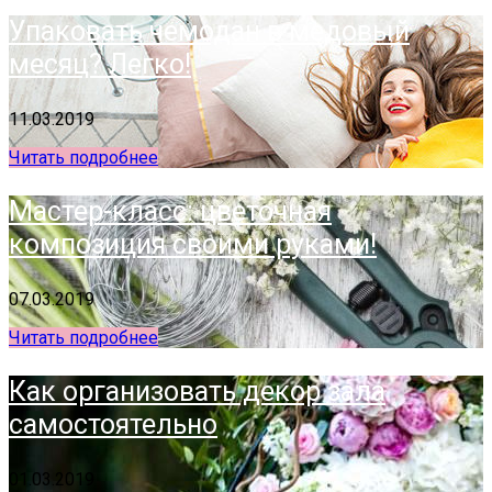
Упаковать чемодан в медовый
месяц? Легко!
11.03.2019
Читать подробнее
Мастер-класс: цветочная
композиция своими руками!
07.03.2019
Читать подробнее
Как организовать декор зала
самостоятельно
01.03.2019