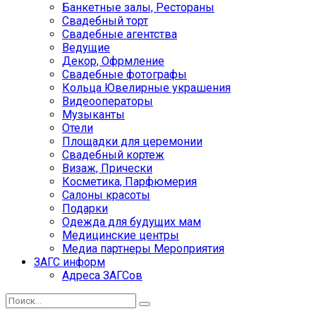
Банкетные залы, Рестораны
Свадебный торт
Свадебные агентства
Ведущие
Декор, Офрмление
Свадебные фотографы
Кольца Ювелирные украшения
Видеооператоры
Музыканты
Отели
Площадки для церемонии
Свадебный кортеж
Визаж, Прически
Косметика, Парфюмерия
Салоны красоты
Подарки
Одежда для будущих мам
Медицинские центры
Медиа партнеры Мероприятия
ЗАГС информ
Адреса ЗАГСов