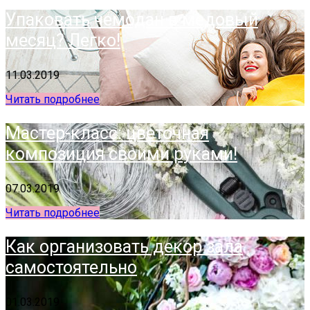
Упаковать чемодан в медовый
месяц? Легко!
11.03.2019
Читать подробнее
Мастер-класс: цветочная
композиция своими руками!
07.03.2019
Читать подробнее
Как организовать декор зала
самостоятельно
01.03.2019