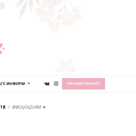
АГС ИНФОРМ
ЛИЧНЫЙ КАБИНЕТ
18
dNK2yOq2s9M
★