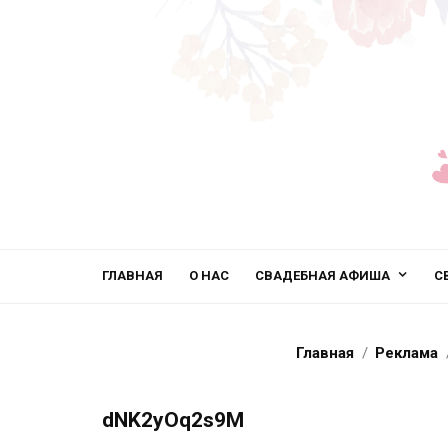
ГЛАВНАЯ
О НАС
СВАДЕБНАЯ АФИША
С
Главная
Реклама
dNK2yOq2s9M