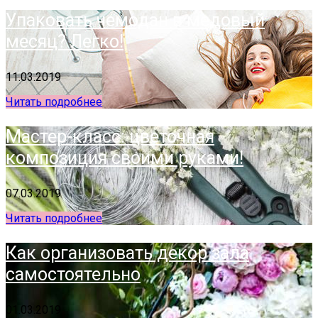
Упаковать чемодан в медовый
месяц? Легко!
11.03.2019
Читать подробнее
Мастер-класс: цветочная
композиция своими руками!
07.03.2019
Читать подробнее
Как организовать декор зала
самостоятельно
01.03.2019