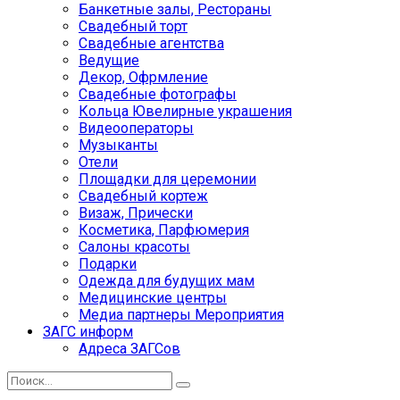
Банкетные залы, Рестораны
Свадебный торт
Свадебные агентства
Ведущие
Декор, Офрмление
Свадебные фотографы
Кольца Ювелирные украшения
Видеооператоры
Музыканты
Отели
Площадки для церемонии
Свадебный кортеж
Визаж, Прически
Косметика, Парфюмерия
Салоны красоты
Подарки
Одежда для будущих мам
Медицинские центры
Медиа партнеры Мероприятия
ЗАГС информ
Адреса ЗАГСов