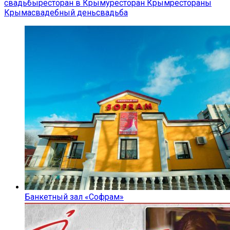
свадьбы
ресторан в Крыму
ресторан Крым
рестораны
Крыма
свадебный день
свадьба
Банкетный зал «Софрам»