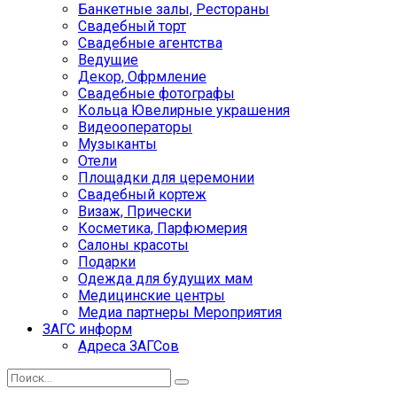
Банкетные залы, Рестораны
Свадебный торт
Свадебные агентства
Ведущие
Декор, Офрмление
Свадебные фотографы
Кольца Ювелирные украшения
Видеооператоры
Музыканты
Отели
Площадки для церемонии
Свадебный кортеж
Визаж, Прически
Косметика, Парфюмерия
Салоны красоты
Подарки
Одежда для будущих мам
Медицинские центры
Медиа партнеры Мероприятия
ЗАГС информ
Адреса ЗАГСов