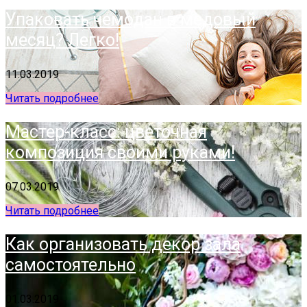
Упаковать чемодан в медовый
месяц? Легко!
11.03.2019
Читать подробнее
Мастер-класс: цветочная
композиция своими руками!
07.03.2019
Читать подробнее
Как организовать декор зала
самостоятельно
01.03.2019