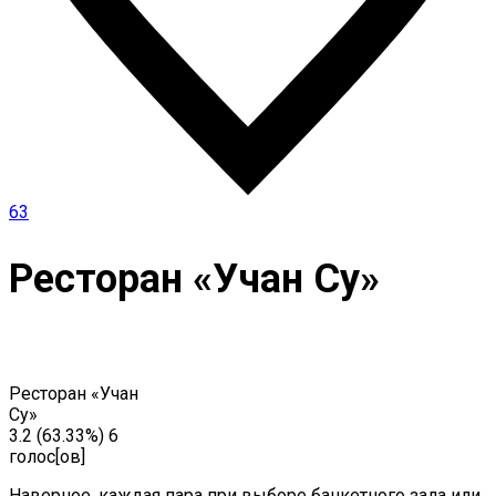
63
Ресторан «Учан Су»
Ресторан «Учан
Су»
3.2
(63.33%)
6
голос[ов]
Наверное, каждая пара при выборе банкетного зала или