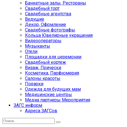
Банкетные залы, Рестораны
Свадебный торт
Свадебные агентства
Ведущие
Декор, Офрмление
Свадебные фотографы
Кольца Ювелирные украшения
Видеооператоры
Музыканты
Отели
Площадки для церемонии
Свадебный кортеж
Визаж, Прически
Косметика, Парфюмерия
Салоны красоты
Подарки
Одежда для будущих мам
Медицинские центры
Медиа партнеры Мероприятия
ЗАГС информ
Адреса ЗАГСов