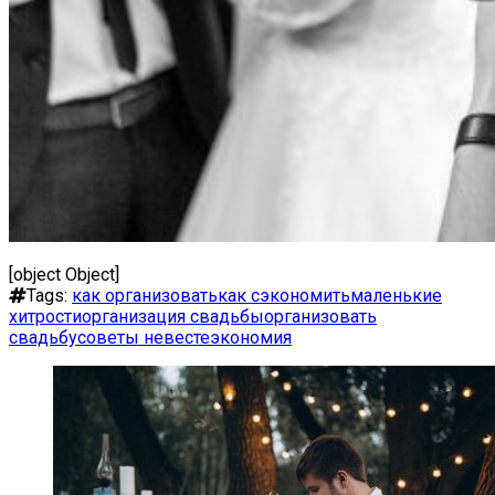
[object Object]
Tags:
как организовать
как сэкономить
маленькие
хитрости
организация свадьбы
организовать
свадьбу
советы невесте
экономия