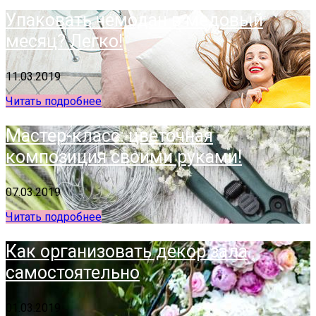
Упаковать чемодан в медовый
месяц? Легко!
11.03.2019
Читать подробнее
Мастер-класс: цветочная
композиция своими руками!
07.03.2019
Читать подробнее
Как организовать декор зала
самостоятельно
01.03.2019