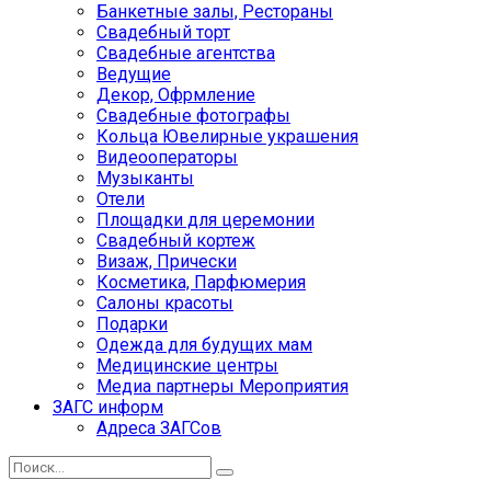
Банкетные залы, Рестораны
Свадебный торт
Свадебные агентства
Ведущие
Декор, Офрмление
Свадебные фотографы
Кольца Ювелирные украшения
Видеооператоры
Музыканты
Отели
Площадки для церемонии
Свадебный кортеж
Визаж, Прически
Косметика, Парфюмерия
Салоны красоты
Подарки
Одежда для будущих мам
Медицинские центры
Медиа партнеры Мероприятия
ЗАГС информ
Адреса ЗАГСов