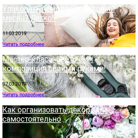
Упаковать чемодан в медовый
месяц? Легко!
11.03.2019
Читать подробнее
Мастер-класс: цветочная
композиция своими руками!
07.03.2019
Читать подробнее
Как организовать декор зала
самостоятельно
01.03.2019