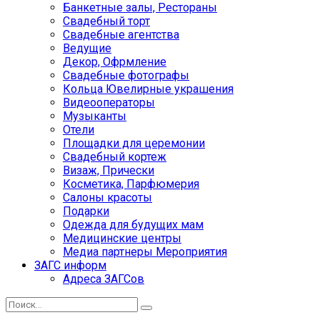
Банкетные залы, Рестораны
Свадебный торт
Свадебные агентства
Ведущие
Декор, Офрмление
Свадебные фотографы
Кольца Ювелирные украшения
Видеооператоры
Музыканты
Отели
Площадки для церемонии
Свадебный кортеж
Визаж, Прически
Косметика, Парфюмерия
Салоны красоты
Подарки
Одежда для будущих мам
Медицинские центры
Медиа партнеры Мероприятия
ЗАГС информ
Адреса ЗАГСов