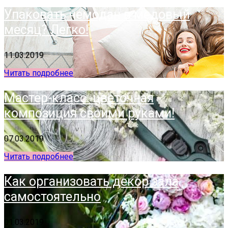
Упаковать чемодан в медовый
месяц? Легко!
11.03.2019
Читать подробнее
Мастер-класс: цветочная
композиция своими руками!
07.03.2019
Читать подробнее
Как организовать декор зала
самостоятельно
01.03.2019