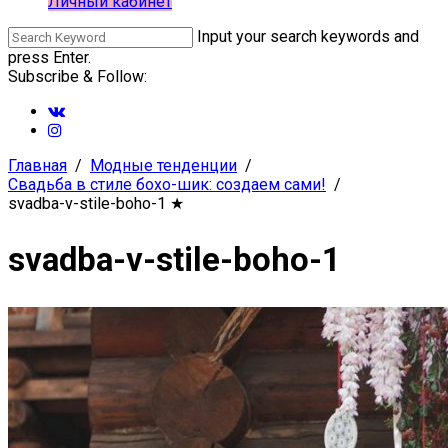
Личный кабинет
Input your search keywords and
press Enter.
Subscribe & Follow:
Главная
Модные тенденции
Свадьба в стиле бохо-шик: создаем сами!
svadba-v-stile-boho-1
★
svadba-v-stile-boho-1