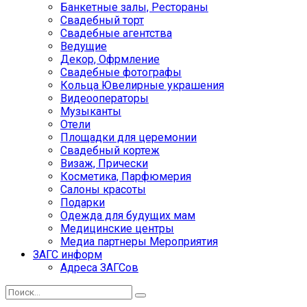
Банкетные залы, Рестораны
Свадебный торт
Свадебные агентства
Ведущие
Декор, Офрмление
Свадебные фотографы
Кольца Ювелирные украшения
Видеооператоры
Музыканты
Отели
Площадки для церемонии
Свадебный кортеж
Визаж, Прически
Косметика, Парфюмерия
Салоны красоты
Подарки
Одежда для будущих мам
Медицинские центры
Медиа партнеры Мероприятия
ЗАГС информ
Адреса ЗАГСов