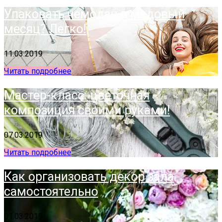
Упаковать чемодан в медовый
месяц? Легко!
11.03.2019
Читать подробнее
Мастер-класс: цветочная
композиция своими руками!
07.03.2019
Читать подробнее
Как организовать декор зала
самостоятельно
01.03.2019