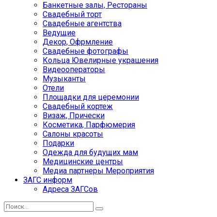
Банкетные залы, Рестораны
Свадебный торт
Свадебные агентства
Ведущие
Декор, Офрмление
Свадебные фотографы
Кольца Ювелирные украшения
Видеооператоры
Музыканты
Отели
Площадки для церемонии
Свадебный кортеж
Визаж, Прически
Косметика, Парфюмерия
Салоны красоты
Подарки
Одежда для будущих мам
Медицинские центры
Медиа партнеры Мероприятия
ЗАГС информ
Адреса ЗАГСов