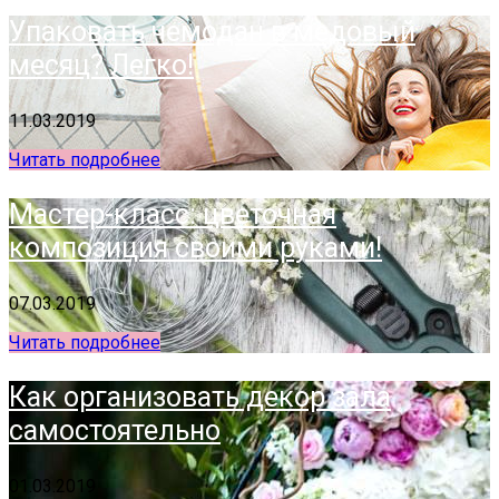
Упаковать чемодан в медовый
месяц? Легко!
11.03.2019
Читать подробнее
Мастер-класс: цветочная
композиция своими руками!
07.03.2019
Читать подробнее
Как организовать декор зала
самостоятельно
01.03.2019