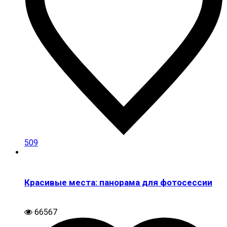
509
Красивые места: панорама для фотосессии
66567