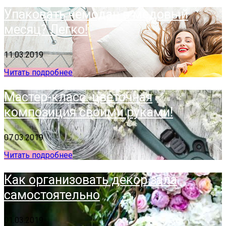
Упаковать чемодан в медовый
месяц? Легко!
11.03.2019
Читать подробнее
Мастер-класс: цветочная
композиция своими руками!
07.03.2019
Читать подробнее
Как организовать декор зала
самостоятельно
01.03.2019