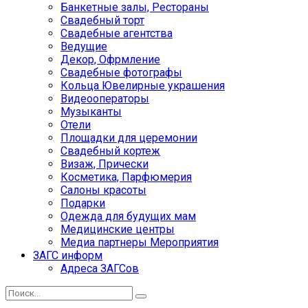
Банкетные залы, Рестораны
Свадебный торт
Свадебные агентства
Ведущие
Декор, Офрмление
Свадебные фотографы
Кольца Ювелирные украшения
Видеооператоры
Музыканты
Отели
Площадки для церемонии
Свадебный кортеж
Визаж, Прически
Косметика, Парфюмерия
Салоны красоты
Подарки
Одежда для будущих мам
Медицинские центры
Медиа партнеры Мероприятия
ЗАГС информ
Адреса ЗАГСов