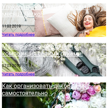
Упаковать чемодан в медовый
месяц? Легко!
11.03.2019
Читать подробнее
Мастер-класс: цветочная
композиция своими руками!
07.03.2019
Читать подробнее
Как организовать декор зала
самостоятельно
01.03.2019