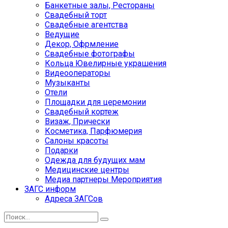
Банкетные залы, Рестораны
Свадебный торт
Свадебные агентства
Ведущие
Декор, Офрмление
Свадебные фотографы
Кольца Ювелирные украшения
Видеооператоры
Музыканты
Отели
Площадки для церемонии
Свадебный кортеж
Визаж, Прически
Косметика, Парфюмерия
Салоны красоты
Подарки
Одежда для будущих мам
Медицинские центры
Медиа партнеры Мероприятия
ЗАГС информ
Адреса ЗАГСов