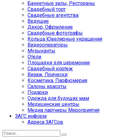
Банкетные залы, Рестораны
Свадебный торт
Свадебные агентства
Ведущие
Декор, Офрмление
Свадебные фотографы
Кольца Ювелирные украшения
Видеооператоры
Музыканты
Отели
Площадки для церемонии
Свадебный кортеж
Визаж, Прически
Косметика, Парфюмерия
Салоны красоты
Подарки
Одежда для будущих мам
Медицинские центры
Медиа партнеры Мероприятия
ЗАГС информ
Адреса ЗАГСов