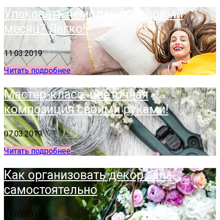
Упаковать чемодан в медовый
месяц? Легко!
11.03.2019
Читать подробнее
Мастер-класс: цветочная
композиция своими руками!
07.03.2019
Читать подробнее
Как организовать декор зала
самостоятельно
01.03.2019