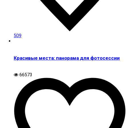
509
Красивые места: панорама для фотосессии
66573