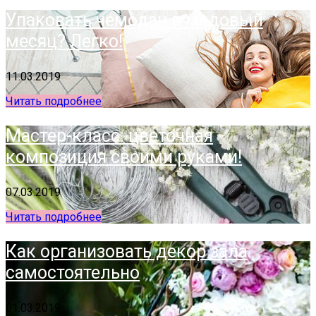
Упаковать чемодан в медовый
месяц? Легко!
11.03.2019
Читать подробнее
Мастер-класс: цветочная
композиция своими руками!
07.03.2019
Читать подробнее
Как организовать декор зала
самостоятельно
01.03.2019