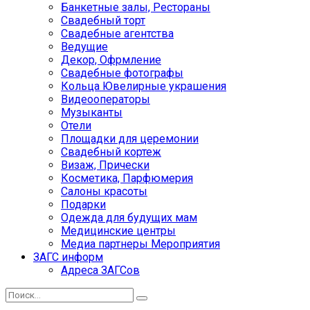
Банкетные залы, Рестораны
Свадебный торт
Свадебные агентства
Ведущие
Декор, Офрмление
Свадебные фотографы
Кольца Ювелирные украшения
Видеооператоры
Музыканты
Отели
Площадки для церемонии
Свадебный кортеж
Визаж, Прически
Косметика, Парфюмерия
Салоны красоты
Подарки
Одежда для будущих мам
Медицинские центры
Медиа партнеры Мероприятия
ЗАГС информ
Адреса ЗАГСов