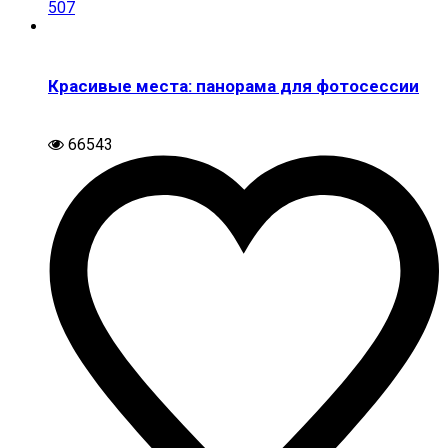
507
Красивые места: панорама для фотосессии
66543