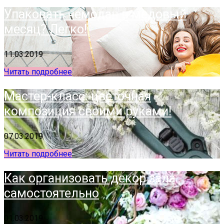
Упаковать чемодан в медовый
месяц? Легко!
11.03.2019
Читать подробнее
Мастер-класс: цветочная
композиция своими руками!
07.03.2019
Читать подробнее
Как организовать декор зала
самостоятельно
01.03.2019