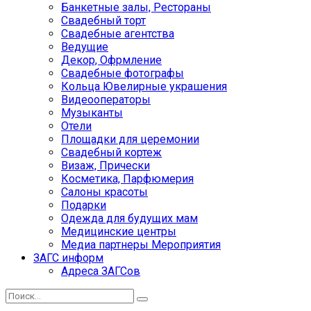
Банкетные залы, Рестораны
Свадебный торт
Свадебные агентства
Ведущие
Декор, Офрмление
Свадебные фотографы
Кольца Ювелирные украшения
Видеооператоры
Музыканты
Отели
Площадки для церемонии
Свадебный кортеж
Визаж, Прически
Косметика, Парфюмерия
Салоны красоты
Подарки
Одежда для будущих мам
Медицинские центры
Медиа партнеры Мероприятия
ЗАГС информ
Адреса ЗАГСов