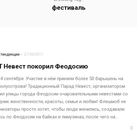
фестиваль
-
тенденции
27.09.2017
T Невест покорил Феодосию
 сентября. Участие в нём приняли более 50 барышень на
полуострова! Традиционный Парад Невест, организатором
сил улицы города Феодосии очаровательными невестами со
дник женственности, красоты, семьи и любви! Флешмоб не
анизаторы просто хотят, чтобы люди женились, создавали
сь по Феодосии на байках и лимузинах, после чего на…