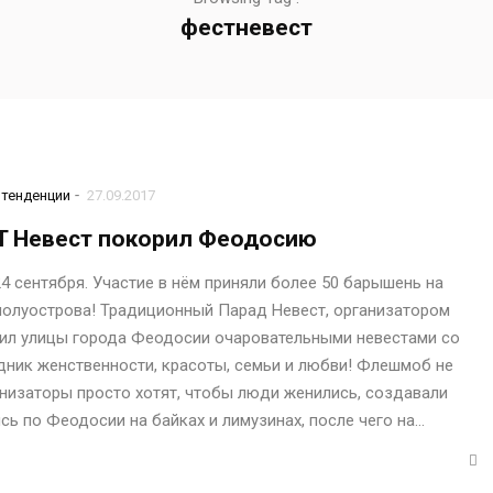
фестневест
-
тенденции
27.09.2017
T Невест покорил Феодосию
 сентября. Участие в нём приняли более 50 барышень на
полуострова! Традиционный Парад Невест, организатором
сил улицы города Феодосии очаровательными невестами со
дник женственности, красоты, семьи и любви! Флешмоб не
анизаторы просто хотят, чтобы люди женились, создавали
сь по Феодосии на байках и лимузинах, после чего на…