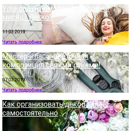
Упаковать чемодан в медовый
месяц? Легко!
11.03.2019
Читать подробнее
Мастер-класс: цветочная
композиция своими руками!
07.03.2019
Читать подробнее
Как организовать декор зала
самостоятельно
01.03.2019