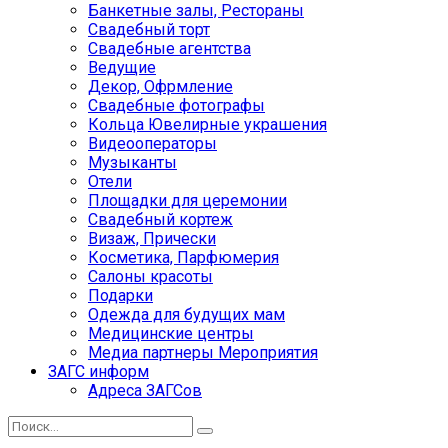
Банкетные залы, Рестораны
Свадебный торт
Свадебные агентства
Ведущие
Декор, Офрмление
Свадебные фотографы
Кольца Ювелирные украшения
Видеооператоры
Музыканты
Отели
Площадки для церемонии
Свадебный кортеж
Визаж, Прически
Косметика, Парфюмерия
Салоны красоты
Подарки
Одежда для будущих мам
Медицинские центры
Медиа партнеры Мероприятия
ЗАГС информ
Адреса ЗАГСов