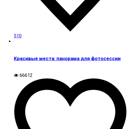
510
Красивые места: панорама для фотосессии
66612