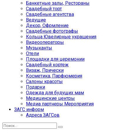
Банкетные залы, Рестораны
Свадебный торт
Свадебные агентства
Ведущие
Декор, Офрмление
Свадебные фотографы
Кольца Ювелирные украшения
Видеооператоры
Музыканты
Отели
Площадки для церемонии
Свадебный кортеж
Визаж, Прически
Косметика, Парфюмерия
Салоны красоты
Подарки
Одежда для будущих мам
Медицинские центры
Медиа партнеры Мероприятия
ЗАГС информ
Адреса ЗАГСов