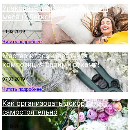
Упаковать чемодан в медовый
месяц? Легко!
11.03.2019
Читать подробнее
Мастер-класс: цветочная
композиция своими руками!
07.03.2019
Читать подробнее
Как организовать декор зала
самостоятельно
01.03.2019