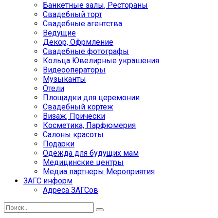
Банкетные залы, Рестораны
Свадебный торт
Свадебные агентства
Ведущие
Декор, Офрмление
Свадебные фотографы
Кольца Ювелирные украшения
Видеооператоры
Музыканты
Отели
Площадки для церемонии
Свадебный кортеж
Визаж, Прически
Косметика, Парфюмерия
Салоны красоты
Подарки
Одежда для будущих мам
Медицинские центры
Медиа партнеры Мероприятия
ЗАГС информ
Адреса ЗАГСов