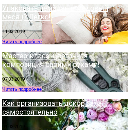
Упаковать чемодан в медовый
месяц? Легко!
11.03.2019
Читать подробнее
Мастер-класс: цветочная
композиция своими руками!
07.03.2019
Читать подробнее
Как организовать декор зала
самостоятельно
01.03.2019