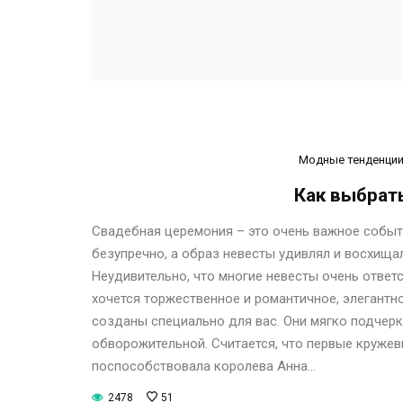
Модные тенденци
Как выбрат
Свадебная церемония – это очень важное событ
безупречно, а образ невесты удивлял и восхищал
Неудивительно, что многие невесты очень ответ
хочется торжественное и романтичное, элегантн
созданы специально для вас. Они мягко подчер
обворожительной. Считается, что первые кружев
поспособствовала королева Анна…
2478
51