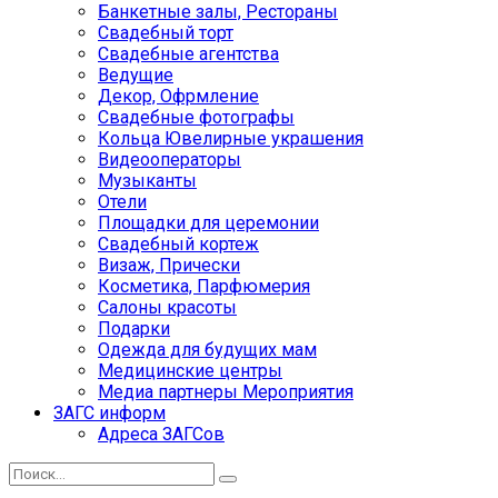
Банкетные залы, Рестораны
Свадебный торт
Свадебные агентства
Ведущие
Декор, Офрмление
Свадебные фотографы
Кольца Ювелирные украшения
Видеооператоры
Музыканты
Отели
Площадки для церемонии
Свадебный кортеж
Визаж, Прически
Косметика, Парфюмерия
Салоны красоты
Подарки
Одежда для будущих мам
Медицинские центры
Медиа партнеры Мероприятия
ЗАГС информ
Адреса ЗАГСов