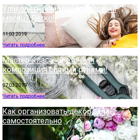
Упаковать чемодан в медовый
месяц? Легко!
11.03.2019
Читать подробнее
Мастер-класс: цветочная
композиция своими руками!
07.03.2019
Читать подробнее
Как организовать декор зала
самостоятельно
01.03.2019