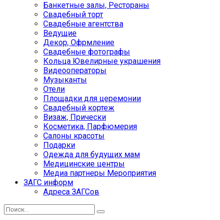
Банкетные залы, Рестораны
Свадебный торт
Свадебные агентства
Ведущие
Декор, Офрмление
Свадебные фотографы
Кольца Ювелирные украшения
Видеооператоры
Музыканты
Отели
Площадки для церемонии
Свадебный кортеж
Визаж, Прически
Косметика, Парфюмерия
Салоны красоты
Подарки
Одежда для будущих мам
Медицинские центры
Медиа партнеры Мероприятия
ЗАГС информ
Адреса ЗАГСов