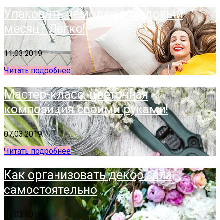
Упаковать чемодан в медовый
месяц? Легко!
11.03.2019
Читать подробнее
Мастер-класс: цветочная
композиция своими руками!
07.03.2019
Читать подробнее
Как организовать декор зала
самостоятельно
01.03.2019