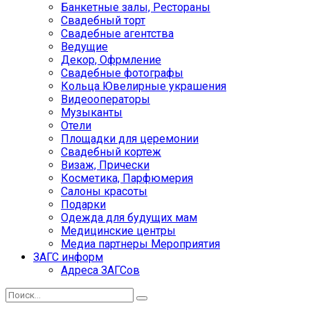
Банкетные залы, Рестораны
Свадебный торт
Свадебные агентства
Ведущие
Декор, Офрмление
Свадебные фотографы
Кольца Ювелирные украшения
Видеооператоры
Музыканты
Отели
Площадки для церемонии
Свадебный кортеж
Визаж, Прически
Косметика, Парфюмерия
Салоны красоты
Подарки
Одежда для будущих мам
Медицинские центры
Медиа партнеры Мероприятия
ЗАГС информ
Адреса ЗАГСов