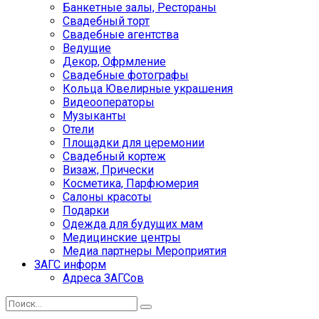
Банкетные залы, Рестораны
Свадебный торт
Свадебные агентства
Ведущие
Декор, Офрмление
Свадебные фотографы
Кольца Ювелирные украшения
Видеооператоры
Музыканты
Отели
Площадки для церемонии
Свадебный кортеж
Визаж, Прически
Косметика, Парфюмерия
Салоны красоты
Подарки
Одежда для будущих мам
Медицинские центры
Медиа партнеры Мероприятия
ЗАГС информ
Адреса ЗАГСов