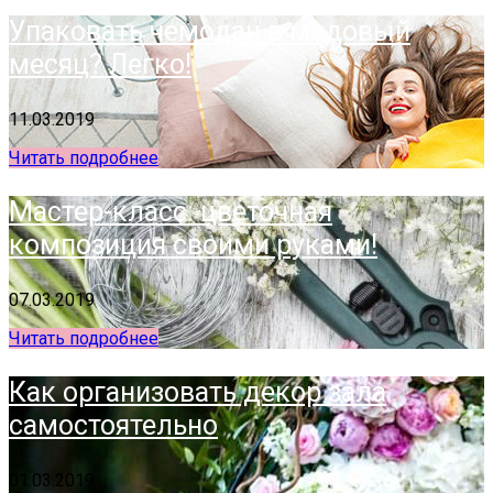
Упаковать чемодан в медовый
месяц? Легко!
11.03.2019
Читать подробнее
Мастер-класс: цветочная
композиция своими руками!
07.03.2019
Читать подробнее
Как организовать декор зала
самостоятельно
01.03.2019