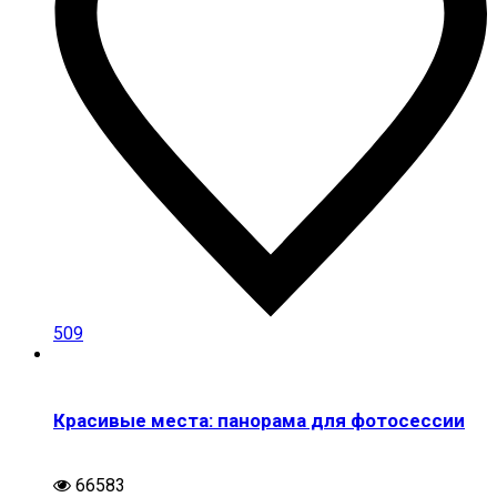
509
Красивые места: панорама для фотосессии
66583