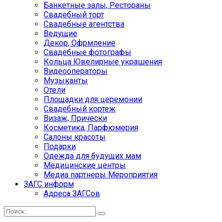
Банкетные залы, Рестораны
Свадебный торт
Свадебные агентства
Ведущие
Декор, Офрмление
Свадебные фотографы
Кольца Ювелирные украшения
Видеооператоры
Музыканты
Отели
Площадки для церемонии
Свадебный кортеж
Визаж, Прически
Косметика, Парфюмерия
Салоны красоты
Подарки
Одежда для будущих мам
Медицинские центры
Медиа партнеры Мероприятия
ЗАГС информ
Адреса ЗАГСов