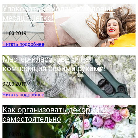
Упаковать чемодан в медовый
месяц? Легко!
11.03.2019
Читать подробнее
Мастер-класс: цветочная
композиция своими руками!
07.03.2019
Читать подробнее
Как организовать декор зала
самостоятельно
01.03.2019