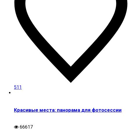
511
Красивые места: панорама для фотосессии
66617