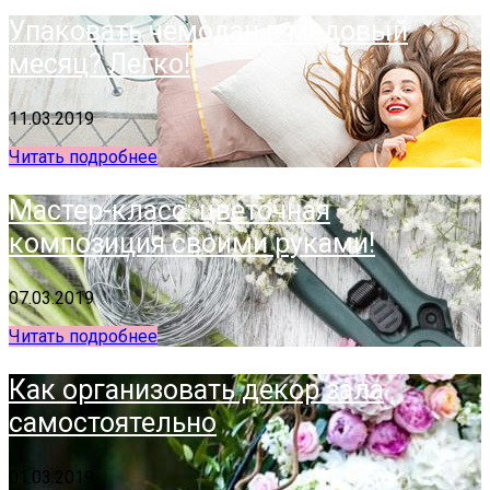
Упаковать чемодан в медовый
месяц? Легко!
11.03.2019
Читать подробнее
Мастер-класс: цветочная
композиция своими руками!
07.03.2019
Читать подробнее
Как организовать декор зала
самостоятельно
01.03.2019