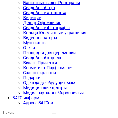
Банкетные залы, Рестораны
Свадебный торт
Свадебные агентства
Ведущие
Декор, Офрмление
Свадебные фотографы
Кольца Ювелирные украшения
Видеооператоры
Музыканты
Отели
Площадки для церемонии
Свадебный кортеж
Визаж, Прически
Косметика, Парфюмерия
Салоны красоты
Подарки
Одежда для будущих мам
Медицинские центры
Медиа партнеры Мероприятия
ЗАГС информ
Адреса ЗАГСов