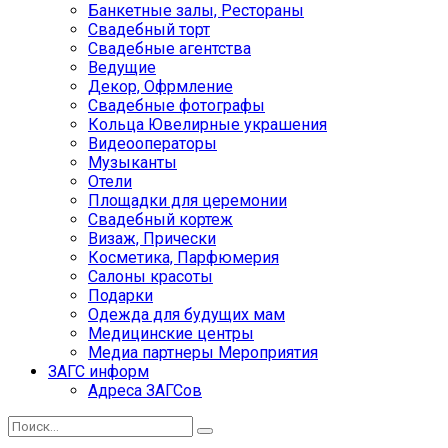
Банкетные залы, Рестораны
Свадебный торт
Свадебные агентства
Ведущие
Декор, Офрмление
Свадебные фотографы
Кольца Ювелирные украшения
Видеооператоры
Музыканты
Отели
Площадки для церемонии
Свадебный кортеж
Визаж, Прически
Косметика, Парфюмерия
Салоны красоты
Подарки
Одежда для будущих мам
Медицинские центры
Медиа партнеры Мероприятия
ЗАГС информ
Адреса ЗАГСов