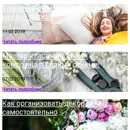
Упаковать чемодан в медовый
месяц? Легко!
11.03.2019
Читать подробнее
Мастер-класс: цветочная
композиция своими руками!
07.03.2019
Читать подробнее
Как организовать декор зала
самостоятельно
01.03.2019