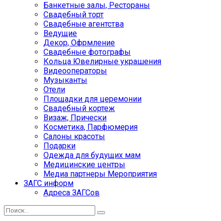
Банкетные залы, Рестораны
Свадебный торт
Свадебные агентства
Ведущие
Декор, Офрмление
Свадебные фотографы
Кольца Ювелирные украшения
Видеооператоры
Музыканты
Отели
Площадки для церемонии
Свадебный кортеж
Визаж, Прически
Косметика, Парфюмерия
Салоны красоты
Подарки
Одежда для будущих мам
Медицинские центры
Медиа партнеры Мероприятия
ЗАГС информ
Адреса ЗАГСов