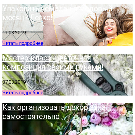
Упаковать чемодан в медовый
месяц? Легко!
11.03.2019
Читать подробнее
Мастер-класс: цветочная
композиция своими руками!
07.03.2019
Читать подробнее
Как организовать декор зала
самостоятельно
01.03.2019