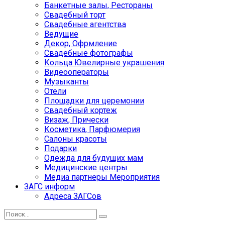
Банкетные залы, Рестораны
Свадебный торт
Свадебные агентства
Ведущие
Декор, Офрмление
Свадебные фотографы
Кольца Ювелирные украшения
Видеооператоры
Музыканты
Отели
Площадки для церемонии
Свадебный кортеж
Визаж, Прически
Косметика, Парфюмерия
Салоны красоты
Подарки
Одежда для будущих мам
Медицинские центры
Медиа партнеры Мероприятия
ЗАГС информ
Адреса ЗАГСов