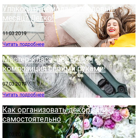
Упаковать чемодан в медовый
месяц? Легко!
11.03.2019
Читать подробнее
Мастер-класс: цветочная
композиция своими руками!
07.03.2019
Читать подробнее
Как организовать декор зала
самостоятельно
01.03.2019