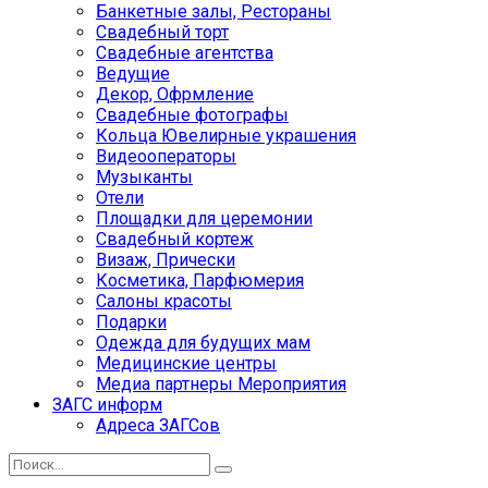
Банкетные залы, Рестораны
Свадебный торт
Свадебные агентства
Ведущие
Декор, Офрмление
Свадебные фотографы
Кольца Ювелирные украшения
Видеооператоры
Музыканты
Отели
Площадки для церемонии
Свадебный кортеж
Визаж, Прически
Косметика, Парфюмерия
Салоны красоты
Подарки
Одежда для будущих мам
Медицинские центры
Медиа партнеры Мероприятия
ЗАГС информ
Адреса ЗАГСов