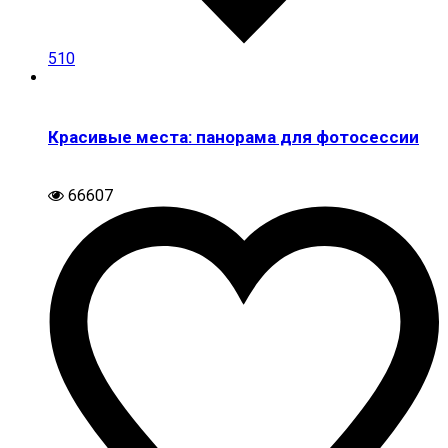
510
Красивые места: панорама для фотосессии
66607