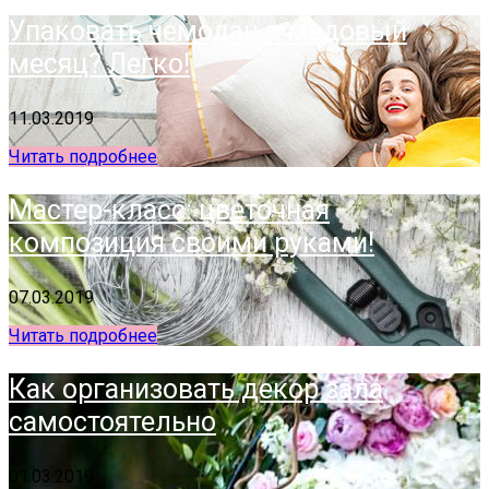
Упаковать чемодан в медовый
месяц? Легко!
11.03.2019
Читать подробнее
Мастер-класс: цветочная
композиция своими руками!
07.03.2019
Читать подробнее
Как организовать декор зала
самостоятельно
01.03.2019