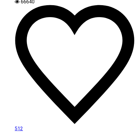
66640
512