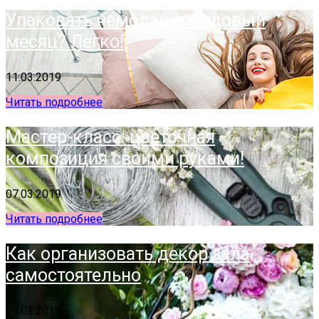
Упаковать чемодан в медовый
месяц? Легко!
11.03.2019
Читать подробнее
Мастер-класс: цветочная
композиция своими руками!
07.03.2019
Читать подробнее
Как организовать декор зала
самостоятельно
01.03.2019