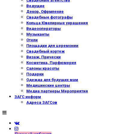
Свадебные агентства
Ведущие
Декор, Офрмление
Свадебные фотографы
Кольца Ювелирные украшения
Видеооператоры
Музыканты
Отели
Площадки для церемонии
Свадебный кортеж
Визаж, Прически
Косметика, Парфюмерия
Салоны красоты
Подарки
Одежда для будущих мам
Медицинские центры
Медиа партнеры Мероприятия
ЗАГС информ
Адреса ЗАГСов