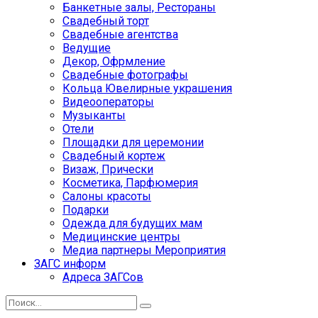
Банкетные залы, Рестораны
Свадебный торт
Свадебные агентства
Ведущие
Декор, Офрмление
Свадебные фотографы
Кольца Ювелирные украшения
Видеооператоры
Музыканты
Отели
Площадки для церемонии
Свадебный кортеж
Визаж, Прически
Косметика, Парфюмерия
Салоны красоты
Подарки
Одежда для будущих мам
Медицинские центры
Медиа партнеры Мероприятия
ЗАГС информ
Адреса ЗАГСов