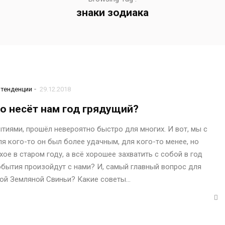
знаки зодиака
-
тенденции
29.12.2018
то несёт нам год грядущий?
иями, прошёл невероятно быстро для многих. И вот, мы с
ля кого-то он был более удачным, для кого-то менее, но
ое в старом году, а всё хорошее захватить с собой в год
обытия произойдут с нами? И, самый главный вопрос для
той Земляной Свиньи? Какие советы…