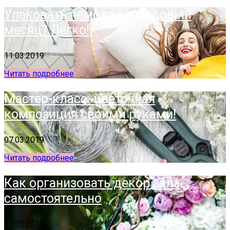
Упаковать чемодан в медовый
месяц? Легко!
11.03.2019
Читать подробнее
Мастер-класс: цветочная
композиция своими руками!
07.03.2019
Читать подробнее
Как организовать декор зала
самостоятельно
01.03.2019