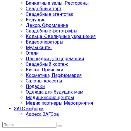
Банкетные залы, Рестораны
Свадебный торт
Свадебные агентства
Ведущие
Декор, Офрмление
Свадебные фотографы
Кольца Ювелирные украшения
Видеооператоры
Музыканты
Отели
Площадки для церемонии
Свадебный кортеж
Визаж, Прически
Косметика, Парфюмерия
Салоны красоты
Подарки
Одежда для будущих мам
Медицинские центры
Медиа партнеры Мероприятия
ЗАГС информ
Адреса ЗАГСов